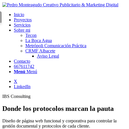
Inicio
Proyectos
Servicios
Sobre mi
Tecon
La Boca Agua
Metrópoli Comunicación Práctica
CRMF Albacete
Aviso Legal
Contacto
667611742
Menú
Menú
X
LinkedIn
IBS Consulting
Donde los protocolos marcan la pauta
Diseño de página web funcional y corporativa para controlar la
gestión documental y protocolos de cada cliente.